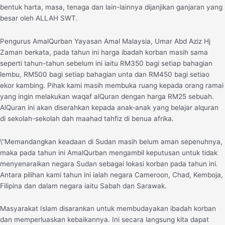
bentuk harta, masa, tenaga dan lain-lainnya dijanjikan ganjaran yang
besar oleh ALLAH SWT.
Pengurus AmalQurban Yayasan Amal Malaysia, Umar Abd Aziz Hj
Zaman berkata, pada tahun ini harga ibadah korban masih sama
seperti tahun-tahun sebelum ini iaitu RM350 bagi setiap bahagian
lembu, RM500 bagi setiap bahagian unta dan RM450 bagi setiao
ekor kambing. Pihak kami masih membuka ruang kepada orang ramai
yang ingin melakukan waqaf alQuran dengan harga RM25 sebuah.
AlQuran ini akan diserahkan kepada anak-anak yang belajar alquran
di sekolah-sekolah dah maahad tahfiz di benua afrika.
\”Memandangkan keadaan di Sudan masih belum aman sepenuhnya,
maka pada tahun ini AmalQurban mengambil keputusan untuk tidak
menyenaraikan negara Sudan sebagai lokasi korban pada tahun ini.
Antara pilihan kami tahun ini ialah negara Cameroon, Chad, Kemboja,
Filipina dan dalam negara iaitu Sabah dan Sarawak.
Masyarakat Islam disarankan untuk membudayakan ibadah korban
dan memperluaskan kebaikannya. Ini secara langsung kita dapat