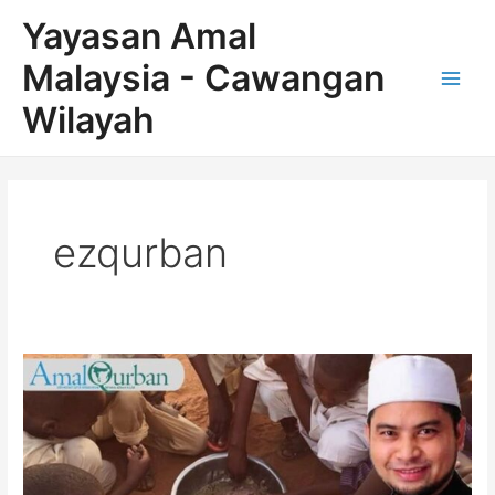
Skip
Main
Yayasan Amal
to
Men
content
Malaysia - Cawangan
Wilayah
ezqurban
TAHUKAH
ANDA
BAHAWA
PAHALA
IBADAH
KORBAN