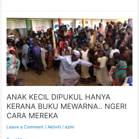
ANAK
KECIL
DIPUKUL
HANYA
KERANA
BUKU
MEWARNA..
NGERI
CARA
MEREKA
ANAK KECIL DIPUKUL HANYA
KERANA BUKU MEWARNA.. NGERI
CARA MEREKA
Leave a Comment
/
Aktiviti
/
azmi