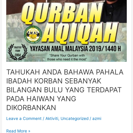
SEBANYAK
BILANGAN
BULU
YANG
TERDAPAT
PADA
HAIWAN
YANG
DIKORBANKAN
TAHUKAH ANDA BAHAWA PAHALA
IBADAH KORBAN SEBANYAK
BILANGAN BULU YANG TERDAPAT
PADA HAIWAN YANG
DIKORBANKAN
Leave a Comment
/
Aktiviti
,
Uncategorized
/
azmi
Read More »